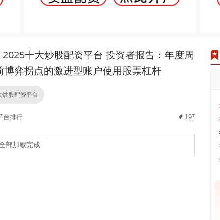
2025十大炒股配资平台 投资者报告：年度周
前博弈拐点的激进型账户使用股票杠杆
十大炒股配资平台
平台排行
197
全部加载完成