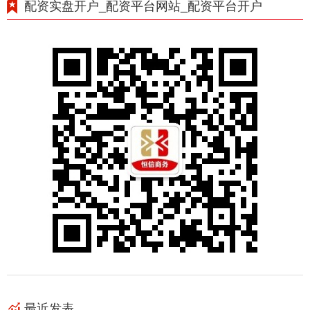
配资实盘开户_配资平台网站_配资平台开户
最近发表