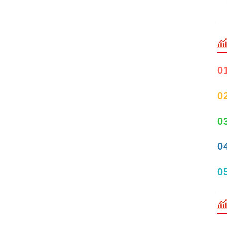
0
0
0
0
0