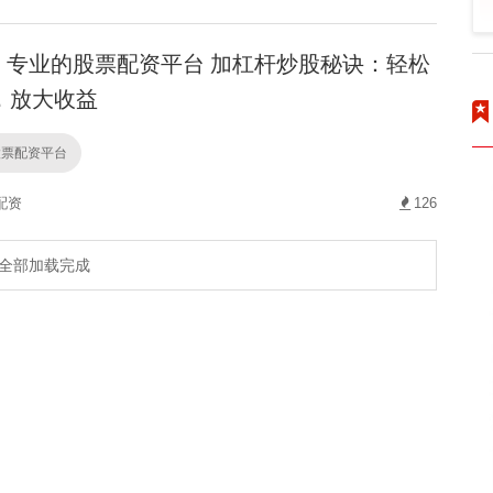
专业的股票配资平台 加杠杆炒股秘诀：轻松
，放大收益
股票配资平台
配资
126
全部加载完成