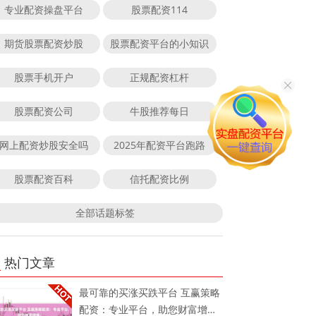
专业配资操盘平台
股票配资114
期货股票配资炒股
股票配资平台的小知识
股票手机开户
正规配资杠杆
股票配资公司
牛股推荐每日
网上配资炒股安全吗
2025年配资平台跑路
股票配资百科
信托配资比例
全部话题标签
热门文章
最可靠的买涨买跌平台 互赢策略
配资：专业平台，助您财富增