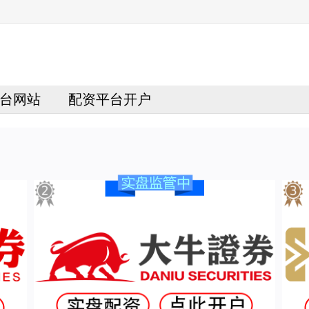
台网站
配资平台开户