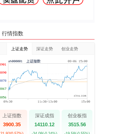
行情指数
上证走势
深证走势
创业走势
上证指数
深证成指
创业板指
3900.35
14110.12
3515.56
21.92
(0.57%)
-34.08
(-0.24%)
-19.58
(-0.55%)