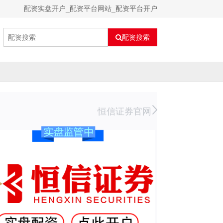
配资实盘开户_配资平台网站_配资平台开户
配资搜索
恒信证券官网